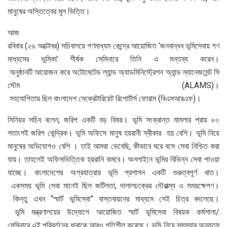
মানুষের অস্তিত্বের মূল ভিত্তি।
আজ
রবিবার (২৬ অক্টোবর) সচিবালয়ে গণমাধ্যম কেন্দ্রে আয়োজিত ‘জনবান্ধব ভূমিসেবায় গণ
মাধ্যমের ভূমিকা’ শীর্ষক সেমিনারে তিনি এ মন্তব্য করেন।
অনুষ্ঠানটি আয়োজন করে অটোমেটেড ল্যান্ড অ্যাডমিনিস্ট্রেশন অ্যান্ড ম্যানেজমেন্ট সি
স্টেম (ALAMS)।
সহযোগিতায় ছিল বাংলাদেশ সেক্রেটারিয়েট রিপোর্টার্স ফোরাম (বিএসআরএফ)।
সিনিয়র সচিব বলেন; জরিপ একটি বড় বিষয়। ভূমি সংক্রান্ত মামলার প্রায় ৮০
শতাংশই জরিপ কেন্দ্রিক। ভূমি অফিসে মানুষ হয়রানী স্বীকার হয় বেশি। ভূমি নিয়ে
মানুষের অভিযোগও বেশি । তাই আমরা ভেবেছি, কীভাবে ঘরে বসে সেবা নিশ্চিত করা
যায়। তাহলেই অফিসভিত্তিক হয়রানি কমবে। অনলাইনে ভূমির বিভিন্ন সেবা পাওয়া
যাচ্ছে। বাংলাদেশের অগ্রযাত্রায় ভূমি প্রশাসন একটি গুরুত্বপূর্ণ খাত।
একসময় ভূমি সেবা মানেই ছিল জটিলতা, দালালচক্রের দৌরাত্ম্য ও সময়ক্ষেপণ।
কিন্তু এখন “স্মার্ট ভূমিসেবা” বাস্তবায়নের মাধ্যমে সেই চিত্র বদলেছে।
ভূমি মন্ত্রণালয়ের উদ্যোগে আয়োজিত স্মার্ট ভূমিসেবা বিষয়ক কর্মশালা/
সেমিনারে এই পরিবর্তনের ধারাকে আরও গতিশীল করেছে। ভূমি নিয়ে সমস্যার অন্যতম