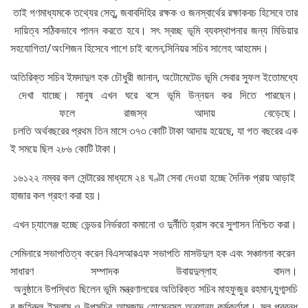
তাই গণমাধ্যমকে তথ্যের সেতু, জবাবদিহির রক্ষক ও জনস্বার্থের রক্ষাকবচ হিসেবে তার
দায়িত্ব সঠিকভাবে পালন করতে হবে। সৎ স্বচ্ছ ভূমি ব্যবস্থাপনার জন্য মিডিয়ার
সহযোগিতা/অংশিজন হিসেবে পাশে চাই বলেন;সিনিয়র সচিব সালেহ আহমেদ।
অতিরিক্ত সচিব ইমদাদুল হক চৌধুরী জানান, অটোমেটেড ভূমি সেবার সুফল ইতোমধ্যে
দেখা যাচ্ছে। মানুষ এখন ঘরে বসে ভূমি উন্নয়ন কর দিতে পারছেন।
ফলে রাজস্ব আদায় বেড়েছে।
চলতি অর্থবছরের প্রথম তিন মাসে ৩৭৩ কোটি টাকা আদায় হয়েছে, যা গত বছরের এক
ই সময়ে ছিল ২৮৬ কোটি টাকা।
১৬১২২ নম্বর কল সেন্টারের মাধ্যমে ২৪ ঘণ্টা সেবা দেওয়া হচ্ছে দৈনিক প্রায় আড়াই
হাজার কল গ্রহণ করা হয়।
এখন চ্যালেঞ্জ হচ্ছে ভেন্ডর নির্ভরতা কমানো ও দুর্নীতি হ্রাস করে সুশাসন নিশ্চিত করা।
সেমিনারে সভাপতিত্ব করেন বিএসআরএফ সভাপতি মাসউদুল হক এবং সঞ্চালনা করেন
সাধারণ সম্পাদক উবায়দুল্লাহ বাদল।
অনুষ্ঠানে উপস্থিত ছিলেন ভূমি মন্ত্রণালয়ের অতিরিক্ত সচিব মাহফুজুর রহমান,যুগ্মসচি
ব জহিরুল ইসলাম ও উপসচিব আমজাদ হোসেনসহ অন্যান্য কর্মকর্তারা। মুল প্রবন্ধ