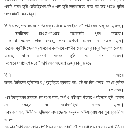
একটি কারণ ভূমি রেজিষ্ট্রেশন,যদিও এটা ভূমি মন্ত্রণালয়ের কাজ নয় তার পরেও ভূমির
ওপর দায়টা দেয় মানুষ।
তিনি বলেন; গত বছরের ১ ডিসেম্বর থেকে অনলাইনে ৫টি ভূমি সেবা চালু করা হয়েছে।
নাগরিকের চাওয়া-পাওয়ার অনেকটাই পূরণ হয়েছে।
আমরা অনেক কাজ করেছি, তবে এখনো অনেক দূর যেতে হবে।
দেশের প্রতিটি জেলা প্রশাসকের কার্যালয়ে নাগরিক সেবা কেন্দ্র চালুর উদ্যোগ নেওয়া
হয়েছে, যাতে জনগণ সহজে ভূমি সেবা পেতে পারেন।
বর্তমানে সারাদেশে ৮১৫টি ভূমি সেবা সহায়তা কেন্দ্র চালু রয়েছে।
তিনি আরো
বলেন; ডিজিটাল ভূমিসেবা শুধু প্রযুক্তির ব্যবহার নয়, এটি নাগরিক সেবার এক বৈপ্লবিক
রূপান্তর।
এই উদ্যোগের মাধ্যমে জনগণের সময়, অর্থ ও পরিশ্রম বাঁচছে; একইসঙ্গে ভূমি প্রশাস
নে স্বচ্ছতা ও জবাবদিহিতা নিশ্চিত হচ্ছে।
তাই বলা যায়, ডিজিটাল ভূমিসেবা বাংলাদেশের উন্নয়ন অভিযাত্রায় এক যুগান্তকারী প
দক্ষেপ।
সরকার “ভূমি সেবা এখন নাগরিকের দোরগোড়ায়” এই স্লোগানকে সামনে রেখে বিভিন্ন