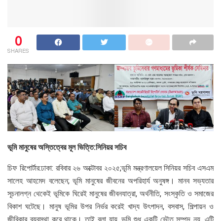
0
SHARES
ভূমি
মানুষের
অস্তিত্বের
মূল
ভিত্তি
:সিনিয়র সচিব
চিফ রিপোর্টার:ঢাকা: রবিবার ২৬ অক্টোবর ২০২৫;ভূমি মন্ত্রণালয়েল সিনিয়র সচিব এসএম
সালেহ আহমেদ বলেছেন; ভূমি মানুষের জীবনের অপরিহার্য অনুষঙ্গ। মানব সভ্যতার
সূচনালগ্ন থেকেই ভূমিকে ঘিরেই মানুষের জীবনযাত্রা, অর্থনীতি, সংস্কৃতি ও সমাজের
বিকাশ ঘটেছে। মানুষ ভূমির উপর নির্ভর করেই খাদ্য উৎপাদন, বসবাস, শিল্পায়ন ও
জীবিকার ব্যবস্থা করে থাকে। তাই বলা যায়, ভূমি শুধু একটি ভৌত সম্পদ নয়, এটি