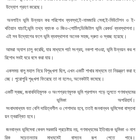
উদ্যোগ গ্রহণ করেছে।
অনলাইন ভূমি উন্নয়ন কর পরিশোধ ব্যবস্থা;ই-নামজারি সেবা;ই-মিউটেশন ও ই-
খতিয়ান যাচাই;ভূমি তথ্য ব্যাংক ও জিও-পোর্টাল;ডিজিটাল ভূমি রেকর্ড ব্যবস্থাপনা।
এই সব উদ্যোগের ফলে ভূমি ব্যবস্থাপনা অনেক সহজ, দ্রুত ও স্বচ্ছ হয়েছে।
আমরা অ্যাপ চালু করেছি, যার মাধ্যমে পর্চা সংগ্রহ, নকশা পাওয়া, ভূমি উন্নয়ন কর প
রিশোধ সবই ঘরে বসে করা যায়।
একসময় বালু মহাল নিয়ে বিশৃঙ্খলা ছিল, এখন একটি শাখার মাধ্যমে তা নিয়ন্ত্রণ করা হ
চ্ছে। পুরোপুরি শৃঙ্খলা ফিরেছে তা না হলেও, অনেকটাই কমেছে।
একটি স্বচ্ছ, জবাবদিহিমূলক ও অংশগ্রহণমূলক ভূমি প্রশাসন গড়ে তুলতে গণমাধ্যমের
ভূমিকা অপরিহার্য।
সংবাদমাধ্যম যত বেশি দায়িত্বশীল ও পেশাদার হবে, ততই জনবান্ধব ভূমিসেবা বাস্তবা
য়ন ত্বরান্বিত হবে।
জনবান্ধব ভূমিসেবা কেবল সরকারি প্রচেষ্টায় নয়, গণমাধ্যমের ইতিবাচক ভূমিকা ও নাগ
রিক সচেতনতার মাধ্যমেই বাস্তব রূপ পেতে পারে।