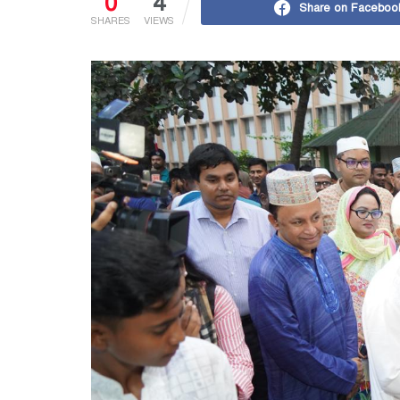
0
4
Share on Faceboo
SHARES
VIEWS