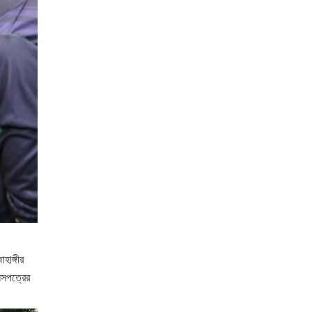
হাঙ্গীর
িসপত্রের