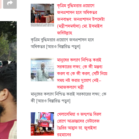
কৃত্রিম বুদ্ধিমত্তার প্রয়োগে
জনপ্রশাসন হবে অধিকতর
জনবান্ধব: জনপ্রশাসন উপদেষ্টা
(মন্ত্রীপদমর্যাদা) মো. ইসমাইল
জবিউল্লাহ
কৃত্রিম বুদ্ধিমত্তার প্রয়োগে জনপ্রশাসন হবে
অধিকতর
[আরও বিস্তারিত পড়ুন]
মানুষের কল্যাণ নিশ্চিত করাই
সরকারের লক্ষ্য; কে কী মন্তব্য
করল বা কে কী করল, সেটি নিয়ে
সময় নষ্ট করার সুযোগ নেই–
সমাজকল্যাণ মন্ত্রী
মানুষের কল্যাণ নিশ্চিত করাই সরকারের লক্ষ্য; কে
কী
[আরও বিস্তারিত পড়ুন]
থেলাসেমিয়া ও জন্মগত বিরল
রোগে আক্রান্তদের ডেটাবেজ
তৈরির আহ্বান ডা. জুবাইদা
রহমানের