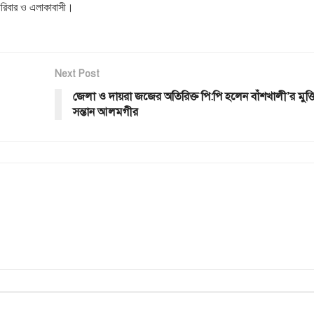
 পরিবার ও এলাকাবাসী।
Next Post
জেলা ও দায়রা জজের অতিরিক্ত পি:পি হলেন বাঁশখালী’র মুক্তিয
সন্তান আলমগীর