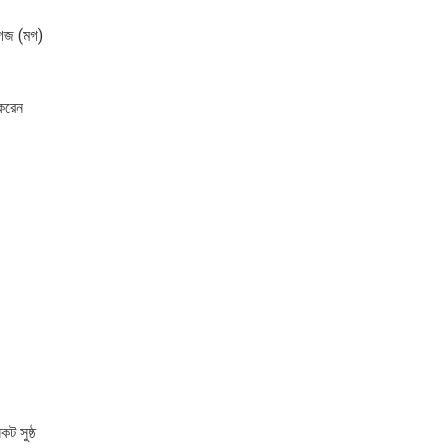
ে গজ (মগ)
করেন
কট সুষ্ঠ