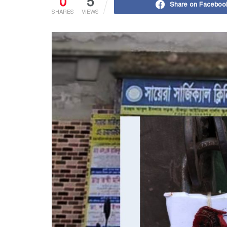
0
5
Share on Faceboo
SHARES
VIEWS