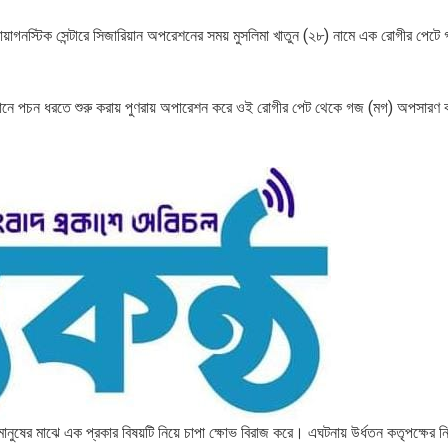
ড ডায়াগনস্টিক সেন্টারে সিজারিয়ান অপরেশনের সময় মুসলিমা খাতুন (২৮) নামে এক রোগীর পেট
থানে পচন ধরতে শুরু করায় পুণরায় অপারেশন করে ওই রোগীর পেট থেকে গজ (মগ) অপসারণ 
 মানুষের মাঝে এক প্রকার বিষয়টি নিয়ে চাপা ক্ষোভ বিরাজ করে। এঘটনায় উর্ধতন কতৃপক্ষের নি