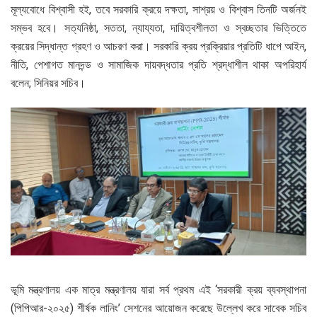
মূল্যবোধে বিশ্বাসী হই, তবে সরকারি ক্রয়ে দক্ষতা, সাশ্রয় ও বিশ্বাস তিনটি অর্জনই
সম্ভব হবে। সত্যনিষ্ঠা, সততা, ন্যায্যতা, দায়িত্বশীলতা ও স্বচ্ছতার ভিত্তিতে
ক্রয়ের সিদ্ধান্ত গ্রহণ ও আচরণ করা। সরকারি ক্রয় প্রক্রিয়ার প্রতিটি ধাপে আইন,
নীতি, পেশাগত মানদন্ড ও সামাজিক দায়বদ্ধতার প্রতি শ্রদ্ধাশীল থাকা অপরিহার্য
বলেন; সিনিয়র সচিব।
ভূমি মন্ত্রণালয় এক মাত্র মন্ত্রণালয় যারা সর্ব প্রথম এই ‘সরকারী ক্রয় ব্যবস্থাপনা
(পিপিআর-২০২৫) শীর্ষক লানিং’ সেশনের আয়োজন করেছে উল্লেখ করে সাবেক সচিব