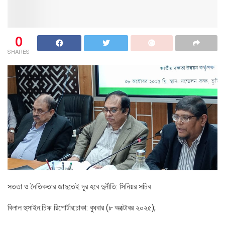
0
SHARES
সততা ও নৈতিকতার জাদুতেই দূর হবে দুর্নীতি: সিনিয়র সচিব
বিলাল হুসাইন:চিফ রিপোর্টার:ঢাকা: বুধবার (৮ অক্টোবর ২০২৫);