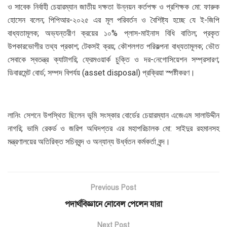
ও সাবেক নির্বাহী চেয়ারম্যান জাতীয় দক্ষতা উন্নয়ন কর্তপক্ষ ও প্রশিক্ষক মো: ফারুক
হোসেন বলেন; পিপিআর-২০২৫ এর মূল পরিবর্তন ও বৈশিষ্ট্য হচ্ছে যে ই-জিপি
বাধ্যতামূলক; অভ্যন্তরীণ ক্রয়ের ১০% প্লাস-মাইনাস বিধি বাতিল; প্রকৃত
উপকারভোগীর তথ্য প্রকাশ; টেকসই ক্রয়; কৌশলগত পরিকল্পনা বাধ্যতামূলক; ভৌত
সেবাকে স্বতন্ত্র ক্যাটাগরি; ফ্রেমওয়ার্ক চুক্তি ও দর-নেগোসিয়েশন সম্প্রসারণ;
ডিবারমেন্ট বোর্ড; সম্পদ বিপর্যয় (asset disposal) প্রক্রিয়া স্পষ্টীকরণ।
লানিং সেশনে উপস্থিত ছিলেন ভূমি সংস্কার বোর্ডের চেয়ারম্যান এজেএম সালাউদ্দীন
নাগরি; ভামি রেকর্ড ও জরিপ অধিদপ্তর এর মহাপরিচালক মো: সাইদুর রহমানসহ
মন্ত্রণালয়ের অতিরিক্ত সচিববৃন্দ ও অন্যান্য উর্ধ্বতন কর্মকর্তা বৃন্দ।
Previous Post
পদার্থবিজ্ঞানে নোবেল পেলেন যারা
Next Post