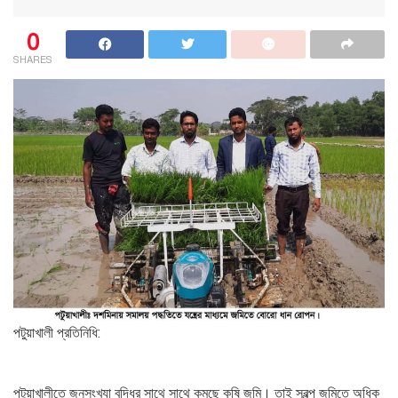
0
SHARES
পটুয়াখালী প্রতিনিধি:
পটুয়াখালীতে জনসংখ্যা বৃদ্ধির সাথে সাথে কমছে কৃষি জমি। তাই স্বল্প জমিতে অধিক