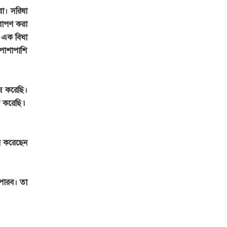
া। সরিষা
রোপণ করা
। এক বিঘা
পাশাপাশি
ষ করেছি।
দ করেছি ৷
ান করেছেন
পারব। তা