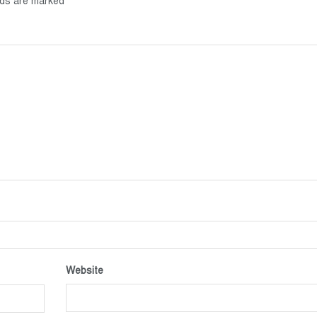
*
elds are marked
Website