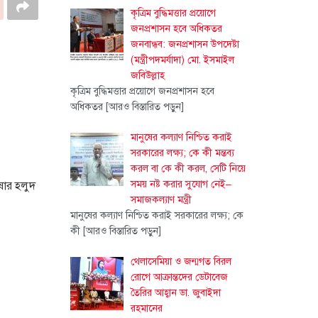
কৃত্রিম বুদ্ধিমত্তার প্রয়োগে
জনপ্রশাসন হবে অধিকতর
জনবান্ধব: জনপ্রশাসন উপদেষ্টা
(মন্ত্রীপদমর্যাদা) মো. ইসমাইল
জবিউল্লাহ
কৃত্রিম বুদ্ধিমত্তার প্রয়োগে জনপ্রশাসন হবে
অধিকতর
[আরও বিস্তারিত পড়ুন]
মানুষের কল্যাণ নিশ্চিত করাই
সরকারের লক্ষ্য; কে কী মন্তব্য
করল বা কে কী করল, সেটি নিয়ে
সময় নষ্ট করার সুযোগ নেই–
ষার হলুদ
সমাজকল্যাণ মন্ত্রী
মানুষের কল্যাণ নিশ্চিত করাই সরকারের লক্ষ্য; কে
কী
[আরও বিস্তারিত পড়ুন]
থেলাসেমিয়া ও জন্মগত বিরল
রোগে আক্রান্তদের ডেটাবেজ
তৈরির আহ্বান ডা. জুবাইদা
রহমানের