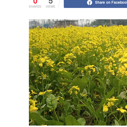
0
5
Share on Faceboo
SHARES
VIEWS