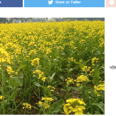
k
Share on Twitter
সরি