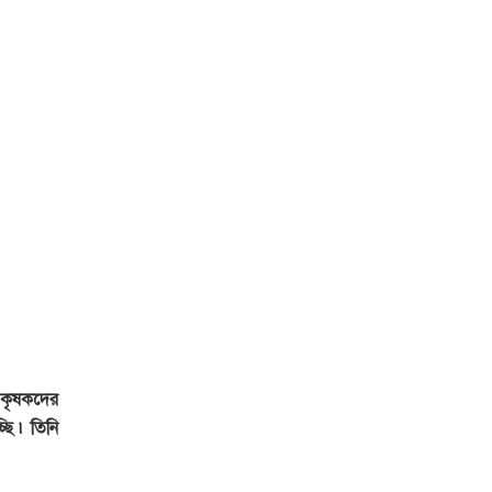
ও কৃষকদের
ছি ৷ তিনি