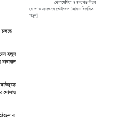
থেলাসেমিয়া ও জন্মগত বিরল
রোগে আক্রান্তদের ডেটাবেজ
[আরও বিস্তারিত
পড়ুন]
যা চলছে ।
যেন হলুদ
া চাষাবাদ
 মাঠজুড়ে
ের দোলায়
উঠেছেন এ