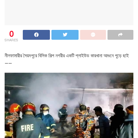
0
SHARES
নীলফামারীর সৈয়দপুরে বিসিক শিল্প নগরীর একটি প্লাইউড কারখানা আগুনে পুড়ে ছাই
——