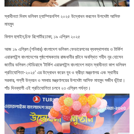
স্বাধীনতা দিবস ভলিবল চ্যাম্পিয়নশিপ ২০২৫ উদ্বোধন করলেন উপদেষ্টা আসিফ
মাহমুদ
বিলাল হুসাইন,চিফ রিপোর্টার:ঢাকা, ১৯ এপ্রিল ২০২৫
আজ ১৯ এপ্রিল (শনিবার) বাংলাদেশ ভলিবল ফেডারেশনের ব্যবস্থাপনায় ও টার্কিশ
এয়ারলাইন্স বাংলাদেশের পৃষ্ঠপোষকতায় রাজধানীর পল্টনে অবস্থিত শহীদ নূর হোসেন
জাতীয় ভলিবল স্টেডিয়ামে ‘টার্কিশ এয়ারলাইন্স বাংলাদেশ মহান স্বাধীনতা কাপ ভলিবল
প্রতিযোগিতা-২০২৫’ এর উদ্বোধন করেন যুব ও ক্রীড়া মন্ত্রণালয় এবং স্থানীয়
সরকার, পল্লী উন্নয়ন ও সমবায় মন্ত্রণালয়ের উপদেষ্টা আসিফ মাহমুদ সজীব ভূঁইয়া।
পাঁচ দিনব্যাপী এই প্রতিযোগিতা চলবে ২৩ এপ্রিল পর্যন্ত।