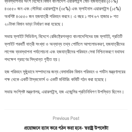
ব্যবস্থাপনার অংশ হিসেবে বিমান বাংলাদেশ এয়ারলাইন্স মোট হজযাত্রীর (৫০%)
৪৩৫৫০ জন এবং সৌদিয়া এয়ারলাইন্স (৩৫%) এবং ফ্লাইনাস এয়ারলাইন্স (১৫%)
অবশিষ্ট ৪৩৫৫০ জন হজযাত্রী পরিবহন করবে। এ বছর ১ লাখ ৬৭ হাজার ৮ শত
২০টাকা বিমান ভাড়া নির্ধারণ করা হয়েছে।
সভায় ফ্লাইট সিডিউল, বিদেশে রেজিষ্ট্রেশনকৃত বাংলাদেশিদের হজ ফ্লাইট, প্রতিটি
ফ্লাইট পরবর্তী যাত্রী সংখ্যা ও অন্যান্য তথ্য পোর্টালে আপলোডকরণ, হজযাত্রীদের
লাগেজ ব্যবস্থাপনা পর্যালোচনা এবং হজযাত্রীদের পরিবহন সেবা নিশ্চিতকরণে যথাযথ
পদক্ষেপ গ্রহণের সিদ্ধান্ত গৃহীত হয়।
হজ পরিবহন সুষ্ঠুভাবে সম্পাদনের জন্য বেসামরিক বিমান পরিবহন ও পর্যটন মন্ত্রণালয়ের
পক্ষ থেকে একটি টাস্কফোর্স ও একটি মনিটরিং কমিটি গঠন করা হয়েছে।
সভায় সংশ্লিষ্ট মন্ত্রণালয়, এয়ারলাইন্স, হজ এজেন্সির প্রতিনিধিগণ উপস্থিত ছিলেন।
Previous Post
প্রয়োজনে র‌্যাব করে গঠন করা হবে- স্বরাষ্ট্র উপদেষ্টা