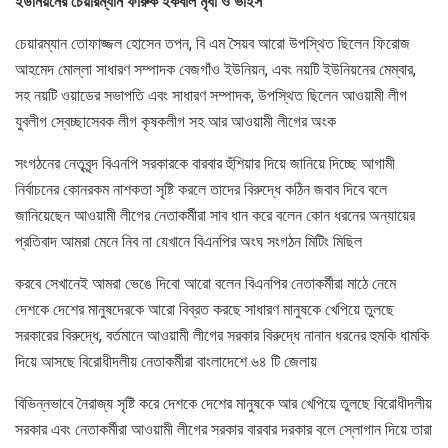
ইউনিয়নের চেয়ারম্যান ফারুক ইকবাল মৃধা ও ভাইস
চেয়ারম্যান তোফাজ্জল হোসেন তপন, বি এম সৈয়ব আরো উপস্থিত ছিলেন ফিরোজ
আহমেদ মোল্লা সাধারণ সম্পাদক বেজগাঁও ইউনিয়ন, এবং নয়টি ইউনিয়নের মেম্বার,
সহ নয়টি ওয়াডের সভাপতি এবং সাধারণ সম্পাদক, উপস্থিত ছিলেন আওয়ামী লীগ
যুবলীগ স্বেচ্ছাসেবক লীগ কৃষকলীগ সহ আর আওয়ামী লীগের অংক
সংগঠনের নেতৃবৃন্দ বিএনপি সরকারকে বারবার হুঁশিয়ার দিয়ে জানিয়ে দিচ্ছে আগামী
নির্বাচনের কোনরকম নাশকতা সৃষ্টি করলে তাদের বিরুদ্ধে কঠিন জবাব দিবে বলে
জানিয়েছেন আওয়ামী লীগের নেতাকর্মীরা সাব ধান করে বলেন কোন ধরনের অন্যায়ের
প্রতিবাদ আমরা মেনে নিব না যেখানে বিএনপির অংঘ সংগঠন মিটিং মিছিল
করবে সেখানেই আমরা ভেঙে দিবো আরো বলেন বিএনপির নেতাকর্মীরা মাঠে নেমে
দেশকে দেশের মানুষদেরকে আরো বিব্রত করছে সাধারণ মানুষকে খেপিয়ে তুলছে
সরকারের বিরুদ্ধে, বর্তমানে আওয়ামী লীগের সরকার বিরুদ্ধে নানান ধরনের হুমকি ধামকি
দিয়ে আসছে বিরোধীদলীয় নেতাকর্মীরা বাংলাদেশে ৬৪ টি জেলায়
বিভিন্নভাবে নৈরাজ্য সৃষ্টি করে দেশকে দেশের মানুষকে আর খেপিয়ে তুলছে বিরোধীদলীয়
সরকার এবং নেতাকর্মীরা আওয়ামী লীগের সরকার বারবার দরকার বলে স্লোগান দিয়ে তারা