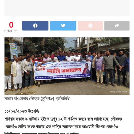
0
SHARES
সামাদ হাঁওলাদার লৌহজং(মুন্সিগঞ্জ) প্রতিনিধি:
১১/০২/২০২৩ ইংরেজি
শনিবার সকাল ৯ ঘটিকায় হইতে দুপুর ১২ টা পর্যন্ত করবে বলে জানিয়েছে, লৌহজং
বেজগাঁও মালির অংক বাজার এক শান্তি সমাবেশ করে আওয়ামী লীগের বেজগাঁও