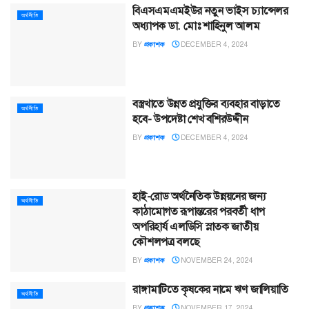
বিএসএমএমইউর নতুন ভাইস চ্যান্সেলর
অর্থনীতি
অধ্যাপক ডা. মোঃ শাহিনুল আলম
BY
প্রকাশক
DECEMBER 4, 2024
বস্ত্রখাতে উন্নত প্রযুক্তির ব্যবহার বাড়াতে
অর্থনীতি
হবে- উপদেষ্টা শেখ বশিরউদ্দীন
BY
প্রকাশক
DECEMBER 4, 2024
হাই-রোড অর্থনৈতিক উন্নয়নের জন্য
অর্থনীতি
কাঠামোগত রূপান্তরের পরবর্তী ধাপ
অপরিহার্য এলডিসি স্নাতক জাতীয়
কৌশলপত্র বলছে
BY
প্রকাশক
NOVEMBER 24, 2024
রাঙ্গামাটিতে কৃষকের নামে ঋণ জালিয়াতি
অর্থনীতি
BY
প্রকাশক
NOVEMBER 17, 2024