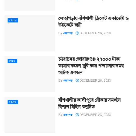
লোহাগড়ায় বাঁশখালী ক্রিকেট একাডেমি ৬
চট্টগ্রাম
উইকেটে জয়ী
BY
প্রকাশক
DECEMBER 26, 2023
চট্টগ্রামের জোরারগঞ্জে ২৭৫০০ টাকা
ক্রাইম
তামার কয়েল চুরি করে পালানোর সময়
আটক একজন
BY
প্রকাশক
DECEMBER 26, 2023
বাঁশখালীর কালীপুরে নৌকার সমর্থনে
চট্টগ্রাম
বিশাল মিছিল অনুষ্ঠিত
BY
প্রকাশক
DECEMBER 23, 2023