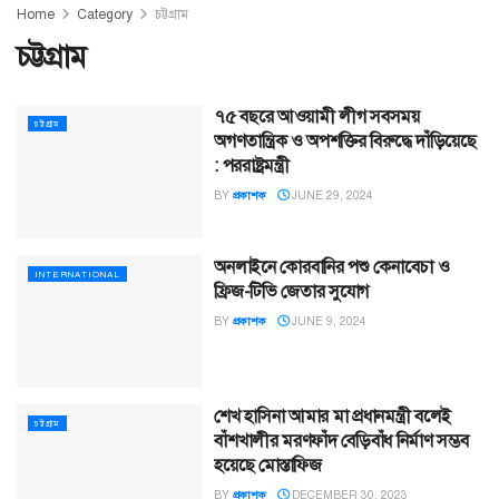
Home
Category
চট্টগ্রাম
চট্টগ্রাম
৭৫ বছরে আওয়ামী লীগ সবসময়
চট্টগ্রাম
অগণতান্ত্রিক ও অপশক্তির বিরুদ্ধে দাঁড়িয়েছে
: পররাষ্ট্রমন্ত্রী
BY
প্রকাশক
JUNE 29, 2024
অনলাইনে কোরবানির পশু কেনাবেচা ও
INTERNATIONAL
ফ্রিজ-টিভি জেতার সুযোগ
BY
প্রকাশক
JUNE 9, 2024
শেখ হাসিনা আমার মা প্রধানমন্ত্রী বলেই
চট্টগ্রাম
বাঁশখালীর মরণফাঁদ বেড়িবাঁধ নির্মাণ সম্ভব
হয়েছে মোস্তাফিজ
BY
প্রকাশক
DECEMBER 30, 2023