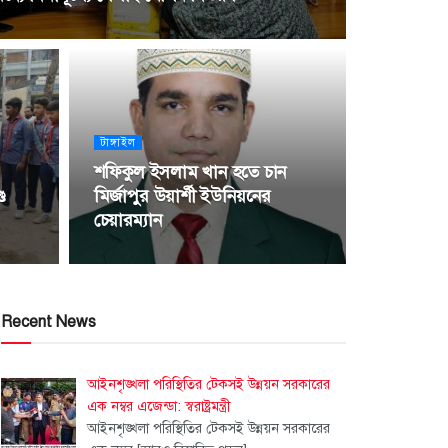
টাঙ্গাইল
শফিকুল ইসলাম খান হতে চান
ড
মির্জাপুর উয়ার্শী ইউনিয়নের
চেয়ারম্যান
Recent News
আইনশৃঙ্খলা পরিস্থিতির টেকসই উন্নয়ন সরকারের
এক নম্বর এজেন্ডা: স্বরাষ্ট্রমন্ত্রী
আইনশৃঙ্খলা পরিস্থিতির টেকসই উন্নয়ন সরকারের