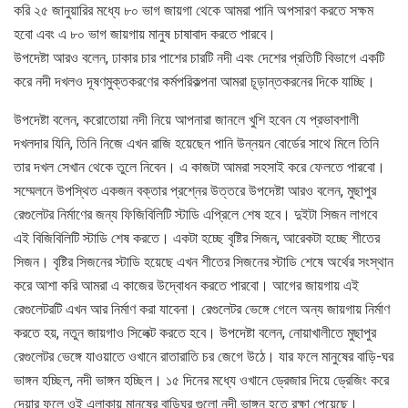
করি ২৫ জানুয়ারির মধ্যে ৮০ ভাগ জায়গা থেকে আমরা পানি অপসারণ করতে সক্ষম
হবো এবং এ ৮০ ভাগ জায়গায় মানুষ চাষাবাদ করতে পারবে।
উপদেষ্টা আরও বলেন, ঢাকার চার পাশের চারটি নদী এবং দেশের প্রতিটি বিভাগে একটি
করে নদী দখলও দূষণমুক্তকরণের কর্মপরিকল্পনা আমরা চূড়ান্তকরনের দিকে যাচ্ছি।
উপদেষ্টা বলেন, করোতোয়া নদী নিয়ে আপনারা জানলে খুশি হবেন যে প্রভাবশালী
দখলদার যিনি, তিনি নিজে এখন রাজি হয়েছেন পানি উন্নয়ন বোর্ডের সাথে মিলে তিনি
তার দখল সেখান থেকে তুলে নিবেন। এ কাজটা আমরা সহসাই করে ফেলতে পারবো।
সম্মেলনে উপস্থিত একজন বক্তার প্রশ্নের উত্তরে উপদেষ্টা আরও বলেন, মুছাপুর
রেগুলেটর নির্মাণের জন্য ফিজিবিলিটি স্টাডি এপ্রিলে শেষ হবে। দুইটা সিজন লাগবে
এই বিজিবিলিটি স্টাডি শেষ করতে। একটা হচ্ছে বৃষ্টির সিজন, আরেকটা হচ্ছে শীতের
সিজন। বৃষ্টির সিজনের স্টাডি হয়েছে এখন শীতের সিজনের স্টাডি শেষে অর্থের সংস্থান
করে আশা করি আমরা এ কাজের উদ্বোধন করতে পারবো। আগের জায়গায় এই
রেগুলেটরটি এখন আর নির্মাণ করা যাবেনা। রেগুলেটর ভেঙ্গে গেলে অন্য জায়গায় নির্মাণ
করতে হয়, নতুন জায়গাও সিলেক্ট করতে হবে। উপদেষ্টা বলেন, নোয়াখালীতে মুছাপুর
রেগুলেটর ভেঙ্গে যাওয়াতে ওখানে রাতারাতি চর জেগে উঠে। যার ফলে মানুষের বাড়ি-ঘর
ভাঙ্গন হচ্ছিল, নদী ভাঙ্গন হচ্ছিল। ১৫ দিনের মধ্যে ওখানে ড্রেজার দিয়ে ড্রেজিং করে
দেয়ার ফলে ওই এলাকায় মানুষের বাড়িঘর গুলো নদী ভাঙ্গন হতে রক্ষা পেয়েছে।