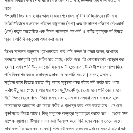
সীমানা নির্ধারণ করে দেবো যাতে কেউ আগামীতে খাল, নদ-নদী আর দখল করতে না
পারে।
উপদেষ্টা রিজওয়ানা হাসান আজ ঢাকায় শেরেবাংলা কৃষি বিশ্ববিদ্যালয়ের টিএসসি
অডিটোরিয়ামে বাংলাদেশ পরিবেশ আন্দোলন (বাপা) এবং বাংলাদেশ পরিবেশ নেটওয়ার্ক
(বেন) কর্তৃক আয়োজিত এক বিশেষ সম্মেলনে ‘নদ-নদী ও পানির ব্যবস্থাপনা’ বিষয়ে
প্রধান অতিথি বক্তৃতায় এসব কথা বলেন।
বিশেষ সম্মেলন অনুষ্ঠানে প্রশ্নোত্তর পর্বে পানি সম্পদ উপদেষ্টা বলেন, যশোরের
ভবদহের সমস্যাটা খুবই জটিল হয়ে গেছে, এতটা বছর এটা কোনোভাবেই এড্রেস করা
হয়নি। এখন পানি উন্নয়ন বোর্ড সকাল ৮ টা হতে রাত ৮টা /৯টা পর্যন্ত পাম্প দিয়ে
পানি নিষ্কাশন করছে জলাবদ্ধ এলাকা থেকে পানি সরাতে। ভবদহ এলাকায়
স্লুইসগেটের ভিতরে উচ্চতা নিচু আবার স্লুইসগেটের বাইরে নদী ভরাট হয়ে গেছে
অর্থাৎ উঁচু হয়ে গেছে। আর যার ফলে স্লুইসগেট খুলে দেয়া হলে পানি বের না হয়ে
উল্টো ভিতরে ঢুকে পড়ে।তিনি বলেন, ভবদহ এলাকার সমস্যা সমাধান করতে হলে
আমাদেরকে আমডাঙ্গা খাল আরো গভীর ও প্রশস্ত করে খনন করতে হবে। সেখানে
পুনর্বাসনের বিষয়ে আছে। কিছু মানুষকে অন্যত্র স্থানান্তর করতে হবে। এগুলো সময়
সাপেক্ষ ব্যাপার। টিআরএম এর কথা উল্লেখ করে তিনি বলেন একদল তেড়ে আসে
তারা বলে টিআরএম করা যাবেনা। উপদেষ্টা বলেন, ভবদহের এবারের সমস্যা আমরা আশা