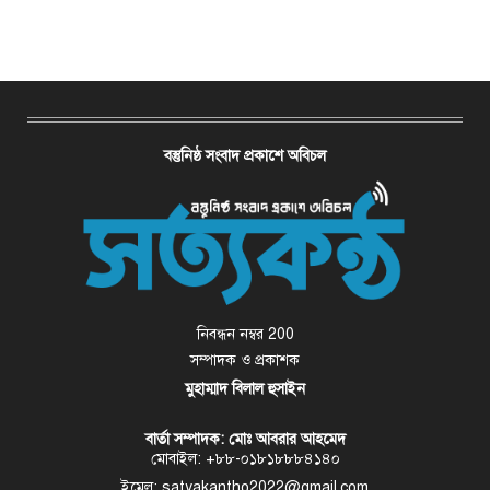
বস্তুনিষ্ঠ সংবাদ প্রকাশে অবিচল
নিবন্ধন নম্বর 200
সম্পাদক ও প্রকাশক
মুহাম্মাদ বিলাল হুসাইন
বার্তা সম্পাদক: মোঃ আবরার আহমেদ
মোবাইল: +৮৮-০১৮১৮৮৮৪১৪০
ইমেল: satyakantho2022@gmail.com