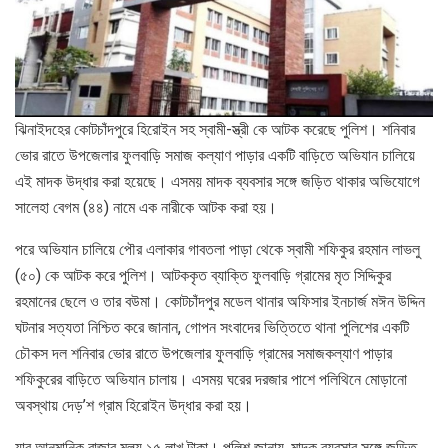
ঝিনাইদহের কোটচাঁদপুরে হিরোইন সহ স্বামী-স্ত্রী কে আটক করেছে পুলিশ। শনিবার
ভোর রাতে উপজেলার ফুলবাড়ি সমাজ কল্যাণ পাড়ার একটি বাড়িতে অভিযান চালিয়ে
এই মাদক উদ্ধার করা হয়েছে। এসময় মাদক ব্যবসার সঙ্গে জড়িত থাকার অভিযোগে
সালেহা বেগম (৪৪) নামে এক নারীকে আটক করা হয়।
পরে অভিযান চালিয়ে পৌর এলাকার গাবতলা পাড়া থেকে স্বামী শফিকুর রহমান লাভলু
(৫০) কে আটক করে পুলিশ। আটককৃত ব্যাক্তি ফুলবাড়ি গ্রামের মৃত সিদ্দিকুর
রহমানের ছেলে ও তার বউমা। কোটচাঁদপুর মডেল থানার অফিসার ইনচার্জ মঈন উদ্দিন
ঘটনার সত্যতা নিশ্চিত করে জানান, গোপন সংবাদের ভিত্তিতে থানা পুলিশের একটি
চৌকস দল শনিবার ভোর রাতে উপজেলার ফুলবাড়ি গ্রামের সমাজকল্যাণ পাড়ার
শফিকুরের বাড়িতে অভিযান চালায়। এসময় ঘরের দরজার পাশে পলিথিনে মোড়ানো
অবস্থায় দেড়’শ গ্রাম হিরোইন উদ্ধার করা হয়।
যার আনুমানিক বাজার মূল্য ১৫ লাখ টাকা। পুলিশ জানায়, মাদক ব্যবসার সঙ্গে জড়িত