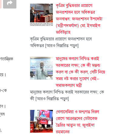
কৃত্রিম বুদ্ধিমত্তার প্রয়োগে
জনপ্রশাসন হবে অধিকতর
জনবান্ধব: জনপ্রশাসন উপদেষ্টা
(মন্ত্রীপদমর্যাদা) মো. ইসমাইল
জবিউল্লাহ
কৃত্রিম বুদ্ধিমত্তার প্রয়োগে জনপ্রশাসন হবে
অধিকতর
[আরও বিস্তারিত পড়ুন]
ান্ত্রিক
মানুষের কল্যাণ নিশ্চিত করাই
সরকারের লক্ষ্য; কে কী মন্তব্য
করল বা কে কী করল, সেটি নিয়ে
 হয়।
সময় নষ্ট করার সুযোগ নেই–
সমাজকল্যাণ মন্ত্রী
ন-কে
মানুষের কল্যাণ নিশ্চিত করাই সরকারের লক্ষ্য; কে
কী
[আরও বিস্তারিত পড়ুন]
চান।
থেলাসেমিয়া ও জন্মগত বিরল
্যম
রোগে আক্রান্তদের ডেটাবেজ
তৈরির আহ্বান ডা. জুবাইদা
,
রহমানের