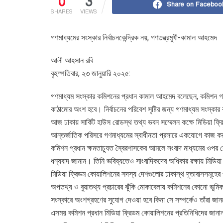
0
3
Share on Faceboo
SHARES
VIEWS
গণমাধ্যমের সংস্কার নির্বাচনকেন্দ্রিক নয়, গণতন্ত্রমুখী-কামাল আহমেদ
আলী আহসান রবি
বৃহস্পতিবার, ২৩ জানুয়ারি ২০২৫:
গণমাধ্যম সংস্কার কমিশনের প্রধান কামাল আহমেদ বলেছেন, কমিশন গণমাধ
কাঠামোর অংশ হবে। নির্বাচনের পরিবেশ সৃষ্টির জন্য গণমাধ্যম সংস্ক
আজ ঢাকায় সার্কিট হাউস রোডস্থ তথ্য ভবন সম্মেলন কক্ষে মিডিয়া ফ্
আন্তর্জাতিক পরিসরে গণমাধ্যমের স্বাধীনতা প্রসারে একযোগে কাজ করছ
কমিশন প্রধান ক্ষমতাচ্যুত স্বৈরশাসকের আমলে সংবাদ মাধ্যমের ওপর
ধন্যবাদ জানান। তিনি ভবিষ্যতেও সাংবাদিকদের অধিকার রক্ষায় মিডিয়
মিডিয়া ফ্রিডম কোয়ালিশনের সদস্য দেশগুলোর ঢাকাস্থ দূতাবাসসমূহের
অপতথ্য ও বুয়াতথ্য প্রচারের ঝুঁকি মোকাবেলায় কমিশনের কোনো ভূমি
সংস্কারে অংশগ্রহণের সুযোগ দেওয়া হবে কিনা সে সম্পর্কেও তাঁরা জা
এসময় কমিশন প্রধান মিডিয়া ফ্রিডম কোয়ালিশনের প্রতিনিধিদের জানা