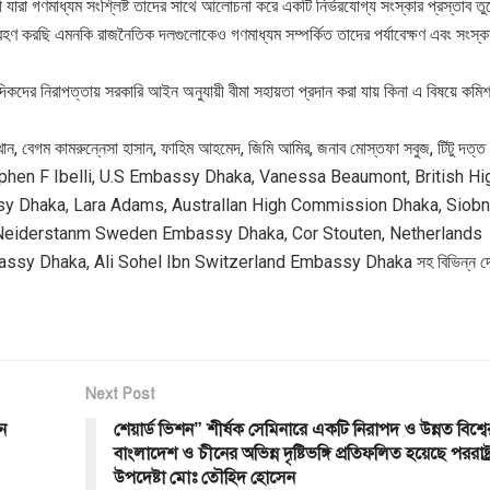
যারা গণমাধ্যম সংশ্লিষ্ট তাদের সাথে আলোচনা করে একটি নির্ভরযোগ্য সংস্কার প্রস্তাব ত
হণ করছি এমনকি রাজনৈতিক দলগুলোকেও গণমাধ্যম সম্পর্কিত তাদের পর্যাবেক্ষণ এবং সংস্কা
দিকদের নিরাপত্তায় সরকারি আইন অনুযায়ী বীমা সহায়তা প্রদান করা যায় কিনা এ বিষয়ে কমিশ
বেগম কামরুন্নেসা হাসান, ফাহিম আহমেদ, জিমি আমির, জনাব মোস্তফা সবুজ, টিটু দত্ত গ
নিধি Stephen F Ibelli, U.S Embassy Dhaka, Vanessa Beaumont, British Hi
 Dhaka, Lara Adams, Australlan High Commission Dhaka, Siobn
Neiderstanm Sweden Embassy Dhaka, Cor Stouten, Netherlands
sy Dhaka, Ali Sohel Ibn Switzerland Embassy Dhaka সহ বিভিন্ন দ
Next Post
ন
শেয়ার্ড ভিশন” শীর্ষক সেমিনারে একটি নিরাপদ ও উন্নত বিশ্বে
বাংলাদেশ ও চীনের অভিন্ন দৃষ্টিভঙ্গি প্রতিফলিত হয়েছে পররাষ্ট্
উপদেষ্টা মোঃ তৌহিদ হোসেন