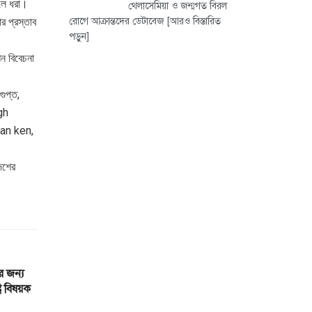
ুলে ধরা।
থেলাসেমিয়া ও জন্মগত বিরল
র প্রস্তাব
রোগে আক্রান্তদের ডেটাবেজ
[আরও বিস্তারিত
পড়ুন]
ন বিবেচনা
ুপ্ত,
gh
an ken,
েশের
র জন্য
র বিষয়ক