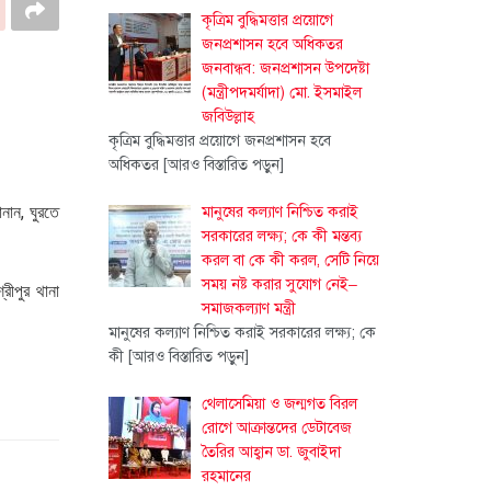
কৃত্রিম বুদ্ধিমত্তার প্রয়োগে
জনপ্রশাসন হবে অধিকতর
জনবান্ধব: জনপ্রশাসন উপদেষ্টা
(মন্ত্রীপদমর্যাদা) মো. ইসমাইল
জবিউল্লাহ
কৃত্রিম বুদ্ধিমত্তার প্রয়োগে জনপ্রশাসন হবে
অধিকতর
[আরও বিস্তারিত পড়ুন]
ানান, ঘুরতে
মানুষের কল্যাণ নিশ্চিত করাই
সরকারের লক্ষ্য; কে কী মন্তব্য
করল বা কে কী করল, সেটি নিয়ে
সময় নষ্ট করার সুযোগ নেই–
রীপুর থানা
সমাজকল্যাণ মন্ত্রী
মানুষের কল্যাণ নিশ্চিত করাই সরকারের লক্ষ্য; কে
কী
[আরও বিস্তারিত পড়ুন]
থেলাসেমিয়া ও জন্মগত বিরল
রোগে আক্রান্তদের ডেটাবেজ
তৈরির আহ্বান ডা. জুবাইদা
রহমানের