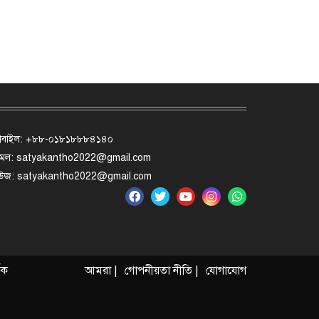
োবাইল: +৮৮-০১৮১৮৮৮৪১৪০
মেল: satyakantho2022@gmail.com
িউজ: satyakantho2022@gmail.com
ৃক
আমরা |
গোপনীয়তা নীতি |
যোগাযোগ