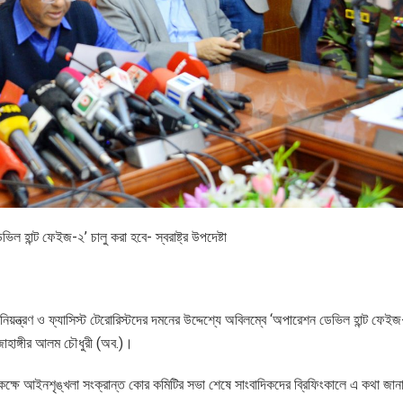
িল হান্ট ফেইজ-২’ চালু করা হবে- স্বরাষ্ট্র উপদেষ্টা
 নিয়ন্ত্রণ ও ফ্যাসিস্ট টেরোরিস্টদের দমনের উদ্দেশ্যে অবিলম্বে ‘অপারেশন ডেভিল হান্ট ফেইজ
ঃ জাহাঙ্গীর আলম চৌধুরী (অব.)।
মেলন কক্ষে আইনশৃঙ্খলা সংক্রান্ত কোর কমিটির সভা শেষে সাংবাদিকদের ব্রিফিংকালে এ কথা জা