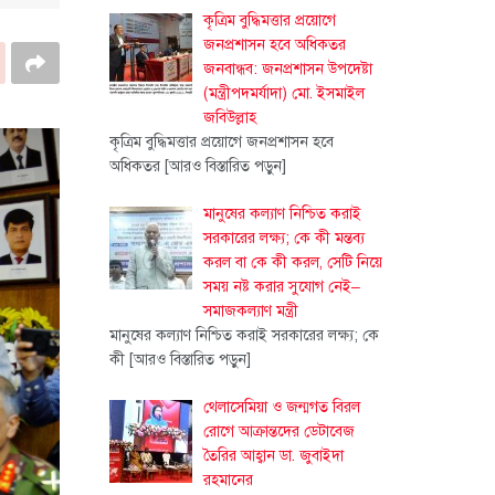
কৃত্রিম বুদ্ধিমত্তার প্রয়োগে
জনপ্রশাসন হবে অধিকতর
জনবান্ধব: জনপ্রশাসন উপদেষ্টা
(মন্ত্রীপদমর্যাদা) মো. ইসমাইল
জবিউল্লাহ
কৃত্রিম বুদ্ধিমত্তার প্রয়োগে জনপ্রশাসন হবে
অধিকতর
[আরও বিস্তারিত পড়ুন]
মানুষের কল্যাণ নিশ্চিত করাই
সরকারের লক্ষ্য; কে কী মন্তব্য
করল বা কে কী করল, সেটি নিয়ে
সময় নষ্ট করার সুযোগ নেই–
সমাজকল্যাণ মন্ত্রী
মানুষের কল্যাণ নিশ্চিত করাই সরকারের লক্ষ্য; কে
কী
[আরও বিস্তারিত পড়ুন]
থেলাসেমিয়া ও জন্মগত বিরল
রোগে আক্রান্তদের ডেটাবেজ
তৈরির আহ্বান ডা. জুবাইদা
রহমানের