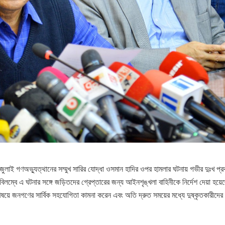
তী সরকার জুলাই গণঅভ্যুত্থানের সম্মুখ সারির যোদ্ধা ওসমান হাদির ওপর হামলার ঘটনায় গভীর দুঃখ প
বিলম্বে এ ঘটনার সঙ্গে জড়িতদের গ্রেপ্তারের জন্য আইনশৃঙ্খলা বাহিনীকে নির্দেশ দেয়া হয়
য়ে জনগণের সার্বিক সহযোগিতা কামনা করেন এবং অতি দ্রুত সময়ের মধ্যে দুষ্কৃতকারীদের গ