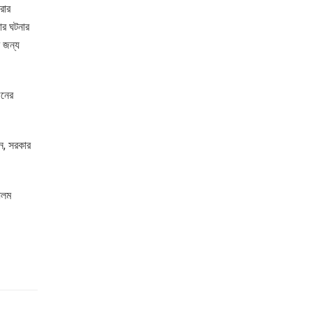
রার
ার ঘটনার
র জন্য
চনের
েন, সরকার
 আলম