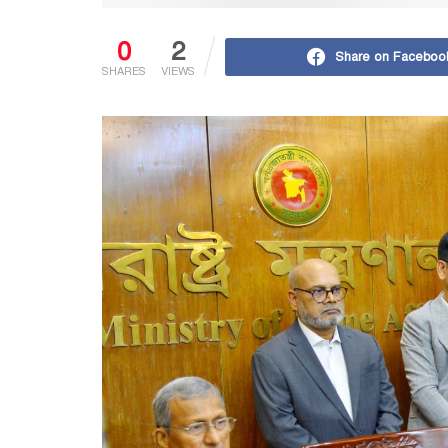
0
2
Share on Faceboo
SHARES
VIEWS