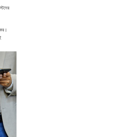
স্টদের
রিকর।
ই