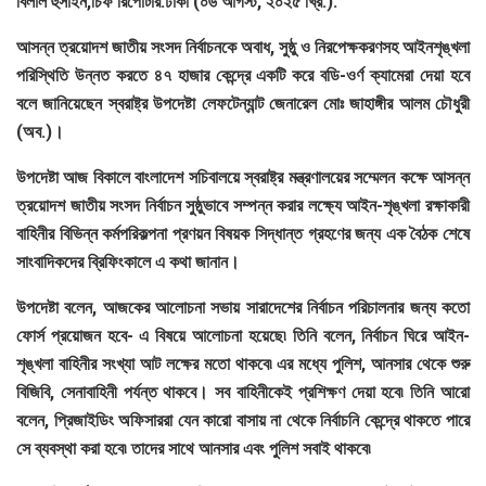
বিলাল হুসাইন,চিফ রিপোর্টার:ঢাকা (০৬ আগস্ট, ২০২৫ খ্রি.):
আসন্ন ত্রয়োদশ জাতীয় সংসদ নির্বাচনকে অবাধ, সুষ্ঠু ও নিরপেক্ষকরণসহ আইনশৃঙ্খলা
পরিস্থিতি উন্নত করতে ৪৭ হাজার কেন্দ্রে একটি করে বডি-ওর্ণ ক্যামেরা দেয়া হবে
বলে জানিয়েছেন স্বরাষ্ট্র উপদেষ্টা লেফটেন্যান্ট জেনারেল মোঃ জাহাঙ্গীর আলম চৌধুরী
(অব.)।
উপদেষ্টা আজ বিকালে বাংলাদেশ সচিবালয়ে স্বরাষ্ট্র মন্ত্রণালয়ের সম্মেলন কক্ষে আসন্ন
ত্রয়োদশ জাতীয় সংসদ নির্বাচন সুষ্ঠুভাবে সম্পন্ন করার লক্ষ্যে আইন-শৃঙ্খলা রক্ষাকারী
বাহিনীর বিভিন্ন কর্মপরিকল্পনা প্রণয়ন বিষয়ক সিদ্ধান্ত গ্রহণের জন্য এক বৈঠক শেষে
সাংবাদিকদের ব্রিফিংকালে এ কথা জানান।
উপদেষ্টা বলেন, আজকের আলোচনা সভায় সারাদেশের নির্বাচন পরিচালনার জন্য কতো
ফোর্স প্রয়োজন হবে- এ বিষয়ে আলোচনা হয়েছে৷ তিনি বলেন, নির্বাচন ঘিরে আইন-
শৃঙ্খলা বাহিনীর সংখ্যা আট লক্ষের মতো থাকবে৷ এর মধ্যে পুলিশ, আনসার থেকে শুরু
বিজিবি, সেনাবাহিনী পর্যন্ত থাকবে। সব বাহিনীকেই প্রশিক্ষণ দেয়া হবে৷ তিনি আরো
বলেন, প্রিজাইডিং অফিসাররা যেন কারো বাসায় না থেকে নির্বাচনি কেন্দ্রে থাকতে পারে
সে ব্যবস্থা করা হবে৷ তাদের সাথে আনসার এবং পুলিশ সবাই থাকবে৷