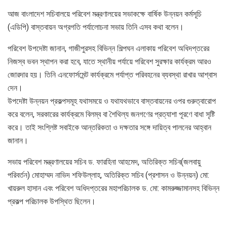
আজ বাংলাদেশ সচিবালয়ে পরিবেশ মন্ত্রণালয়ের সভাকক্ষে বার্ষিক উন্নয়ন কর্মসূচি
(এডিপি) বাস্তবায়ন অগ্রগতি পর্যালোচনা সভায় তিনি এসব কথা বলেন।
পরিবেশ উপদেষ্টা জানান, গাজীপুরসহ বিভিন্ন শিল্পঘন এলাকায় পরিবেশ অধিদপ্তরের
নিজস্ব ভবন স্থাপন করা হবে, যাতে স্থানীয় পর্যায়ে পরিবেশ সুরক্ষার কার্যক্রম আরও
জোরদার হয়। তিনি এনফোর্সমেন্ট কার্যক্রমে পর্যাপ্ত পরিবহনের ব্যবস্থা রাখার আশ্বাস
দেন।
উপদেষ্টা উন্নয়ন প্রকল্পসমূহ যথাসময়ে ও যথাযথভাবে বাস্তবায়নের ওপর গুরুত্বারোপ
করে বলেন, সরকারের কার্যক্রমে বিলম্ব বা শৈথিল্য জনগণের প্রত্যাশা পূরণে বাধা সৃষ্টি
করে। তাই সংশ্লিষ্ট সবাইকে আন্তরিকতা ও দক্ষতার সঙ্গে দায়িত্ব পালনের আহ্বান
জানান।
সভায় পরিবেশ মন্ত্রণালয়ের সচিব ড. ফারহিনা আহমেদ, অতিরিক্ত সচিব(জলবায়ু
পরিবর্তন) মোহাম্মদ নাভিদ শফিউল্লাহ, অতিরিক্ত সচিব (প্রশাসন ও উন্নয়ন) মো:
খায়রুল হাসান এবং পরিবেশ অধিদপ্তরের মহাপরিচালক ড. মো: কামরুজ্জামানসহ বিভিন্ন
প্রকল্প পরিচালক উপস্থিত ছিলেন।