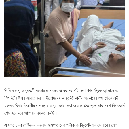
তিনি বলেন, অন্তবর্তী সরকার মনে করে এ ধরনের সহিংসতা গণতান্ত্রিক আন্দোলনের
স্পিরিটের উপর আঘাত করা। ইতোমধ্যে অন্তর্বর্তীকালীন সরকারের পক্ষ থেকে এই
হামলার বিচার বিভাগীয় তদন্তের জন্য জোর দেয়া হয়েছে এবং দ্রুততার সাথে বিচারকার্য
শেষ হবে বলে আশাবাদ ব্যক্ত করছি।
এ সময় ঢাকা মেডিকেল কলেজ হাসপাতালের পরিচালক ব্রিগেডিয়ার জেনারেল মোঃ