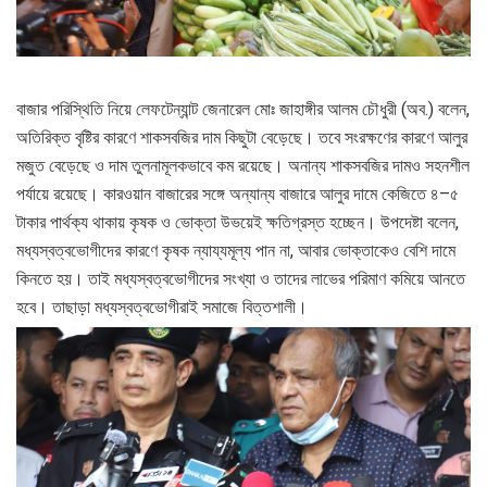
বাজার পরিস্থিতি নিয়ে লেফটেন্যান্ট জেনারেল মোঃ জাহাঙ্গীর আলম চৌধুরী (অব.) বলেন,
অতিরিক্ত বৃষ্টির কারণে শাকসবজির দাম কিছুটা বেড়েছে। তবে সংরক্ষণের কারণে আলুর
মজুত বেড়েছে ও দাম তুলনামূলকভাবে কম রয়েছে। অনান্য শাকসবজির দামও সহনশীল
পর্যায়ে রয়েছে। কারওয়ান বাজারের সঙ্গে অন্যান্য বাজারে আলুর দামে কেজিতে ৪–৫
টাকার পার্থক্য থাকায় কৃষক ও ভোক্তা উভয়েই ক্ষতিগ্রস্ত হচ্ছেন। উপদেষ্টা বলেন,
মধ্যস্বত্বভোগীদের কারণে কৃষক ন্যায্যমূল্য পান না, আবার ভোক্তাকেও বেশি দামে
কিনতে হয়। তাই মধ্যস্বত্বভোগীদের সংখ্যা ও তাদের লাভের পরিমাণ কমিয়ে আনতে
হবে। তাছাড়া মধ্যস্বত্বভোগীরাই সমাজে বিত্তশালী।