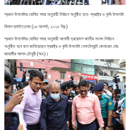
প্রধান উপদেষ্টার ঘোষিত সময় অনুযায়ী নির্বাচন অনুষ্ঠিত হবে- স্বরাষ্ট্র ও কৃষি উপদেষ্টা
বিলাল হুসাইন:ঢাকা (১৬ আগস্ট, ২০২৫ খ্রি.):
প্রধান উপদেষ্টার ঘোষিত সময় অনুযায়ী আগামী ত্রয়োদশ জাতীয় সংসদ নির্বাচন
অনুষ্ঠিত হবে বলে জানিয়েছেন স্বরাষ্ট্র ও কৃষি উপদেষ্টা লেফটেন্যান্ট জেনারেল মোঃ
জাহাঙ্গীর আলম চৌধুরী (অব.)।