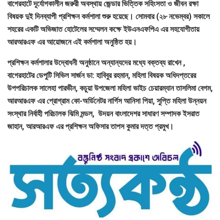
বাগেরহাটে দূর্যোগকালীন জরুরী অবস্থায় জেন্ডার ভিত্তিক সহিংসতা ও জীবন রক্ষা
বিষয়ক দুই দিনব্যাপী প্রশিক্ষন কর্মশালা শুরু হয়েছে। সোমবার (২৮ নভেম্বর) সকালে
শহরের একটি অভিজাত হোটেলের সম্মেলন কক্ষে ইউএনএফপিএ এর সহযোগীতায়
আরআরএফ এর আয়োজনে এই কর্মশালা অনুষ্ঠিত হয়।
প্রশিক্ষন কর্মশালার উদ্বোধনী অনুষ্ঠানে অন্যান্যদের মধ্যে বক্তব্য রাখেন ,
বাগেরহাটের ডেপুটি সিভিল সার্জন ডা: হাবিবুর রহমান, মহিলা বিষয়ক অধিদপ্তরের
উপপরিচালক সালেহা পারভীন, কচুয়া উপজেলা মহিলা ভাইচ চেয়ারম্যান তাসলিমা বেগম,
আরআরএফ এর প্রোগ্রাম কো-অর্ডিনেটর নার্গিস আনিসা পিয়া, সুপ্তি মহিলা উন্নয়ন
সংস্থার নির্বাহী পরিচালক ঝিমি মন্ডল, উদয়ন বাংলাদেশর সাধারণ সম্পাদক ইসরাত
জাহান, আরআরএফ এর প্রশিক্ষন অফিসার তাপস কুমার দত্ত প্রমুখ।