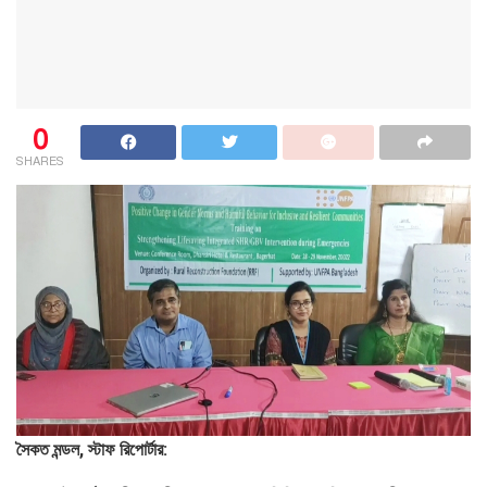
0
SHARES
সৈকত মন্ডল, স্টাফ রিপোর্টার: