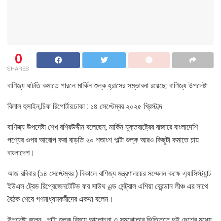
0
SHARES
বাণিজ্য ঘাটতি কমাতে পারলে মার্কিন শুল্ক হ্রাসের সম্ভাবনা রয়েছে: বাণিজ্য উপদেষ্টা
বিলাল হুসাইন,চিফ রিপোর্টার:ঢাকা : ১৪ সেপ্টেম্বর ২০২৫ খ্রিস্টাব্দ
বাণিজ্য উপদেষ্টা শেখ বশিরউদ্দীন বলেছেন, মার্কিন যুক্তরাষ্ট্রের বাজারে বাংলাদেশি
পণ্যের ওপর আরোপ করা বাড়তি ২০ শতাংশ পাল্টা শুল্ক আরও কিছুটা কমাতে চায়
বাংলাদেশ।
আজ রবিবার (১৪ সেপ্টেম্বর ) বিকালে বাণিজ্য মন্ত্রণালয়ের সম্মেলন কক্ষে এ্যাসিস্ট্যান্ট
ইউএস ট্রেড রিপ্রেজেনটেটিভ ফর সাউথ এন্ড সেন্ট্রাল এশিয়া ব্রেন্ডান লীঞ্চ এর সাথে
বৈঠক শেষে গণমাধ্যমকর্মীদের একথা বলেন।
উপদেষ্টা বলেন , পাল্টা শুল্ক বিষয়ে আলোচনা ও সমঝোতার ভিত্তিতে দুই দেশের মধ্যে