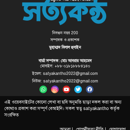
নিবন্ধন নম্বর 200
সম্পাদক ও প্রকাশক
মুহাম্মাদ বিলাল হুসাইন
বার্তা সম্পাদক: মোঃ আবরার আহমেদ
মোবাইল: +৮৮-০১৮১৮৮৮৪১৪০
ইমেল: satyakantho2022@gmail.com
নিউজ: satyakantho2022@gmail.com
এই ওয়েবসাইটের কোনো লেখা বা ছবি অনুমতি ছাড়া নকল করা বা অন্য
কোথাও প্রকাশ করা সম্পূর্ণ বেআইনি। সকল স্বত্ব
satyakantho
কর্তৃক
সংরক্ষিত
আমরা |
গোপনীয়তা নীতি |
যোগাযোগ