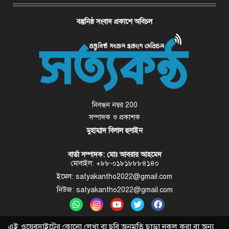
বস্তুনিষ্ঠ সংবাদ প্রকাশে অবিচল
নিবন্ধন নম্বর 200
সম্পাদক ও প্রকাশক
মুহাম্মাদ বিলাল হুসাইন
বার্তা সম্পাদক: মোঃ আবরার আহমেদ
মোবাইল: +৮৮-০১৮১৮৮৮৪১৪০
ইমেল: satyakantho2022@gmail.com
নিউজ: satyakantho2022@gmail.com
এই ওয়েবসাইটের কোনো লেখা বা ছবি অনুমতি ছাড়া নকল করা বা অন্য