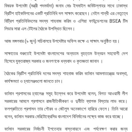
বিষয়ক উপদেষ্টা (মন্ত্রী পদমর্যাদা) জনাব মোঃ ইসমাইল জবিউল্লাহর সাথে ঢাকাস্থ
ব্রিটিশ হাইকমিশনের একটি প্রতিনিধি দল সাক্ষাৎ করেছেন। নেইল গান্ধী এর নেতৃত্বে
বিট্রিশ প্রতিনিধিদলের সদস্য শাহনাজ করিম ও এশিয়া ফাউন্ডেশনের BSEA টিম
লিডার সারা এল টেইলর বৈঠকে উপস্থিত ছিলেন।
আজ মঙ্গলবার (৯ জুন) সচিবালয়ে উপদেষ্টার অফিস কক্ষে এ সাক্ষাৎ অনুষ্ঠিত হয়।
সাক্ষাতের শুরুতেই উপদেষ্টা বাংলাদেশের অন্যতম বৃহত্তম উন্নয়ন সহযোগী দেশ
হিসেবে যুক্তরাজ্য সরকার ও জনগণকে ধন্যবাদ ও কৃতজ্ঞতা জানান ।
বৈঠকের ব্রিটিশ প্রতিনিধি দলের সদস্য শাহনাজ করিম বর্তমান আমলাতন্ত্রের অবস্থা,
কার্যক্ষমতা ও চ্যালেঞ্জগুলো জানতে চান।
বর্তমান প্রশাসনের চ্যালেঞ্জ সমুহ উল্লেখ করে উপদেষ্টা বলেন, বিগত আওয়ামী লীগ
সরকারের আমলে প্রশাসনে রাজনীতিকীকরণ ও দুর্নীতি ব্যাপক বিস্তার লাভ করে।
ফলশ্রুতিতে প্রশাসন তার গৌরব ও জৌলুস অনেকাংশে হারিয়ে ফেলে। তিনি আরো
বলেন, বর্তমান সরকার মেরিটোক্রেসির বাংলাদেশ বিনির্মানের লক্ষ্যে কাজ করে যাচ্ছে।
বর্তমান সরকারের নির্বাচনী ইশতেহার বাস্তবায়নে এবং পর্যবেক্ষণ করার জন্য