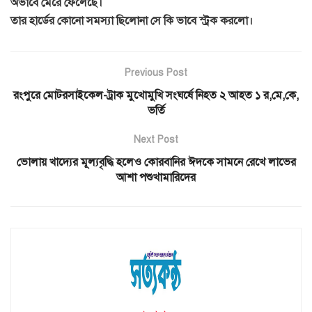
অভাবে মেরে ফেলেছে।
তার হার্ডের কোনো সমস্যা ছিলোনা সে কি ভাবে স্ট্রক করলো।
Previous Post
রংপুরে মোটরসাইকেল-ট্রাক মুখোমুখি সংঘর্ষে নিহত ২ আহত ১ র,মে,কে,
ভর্তি
Next Post
ভোলায় খাদ্যের মূল্যবৃদ্ধি হলেও কোরবানির ঈদকে সামনে রেখে লাভের
আশা পশুখামারিদের