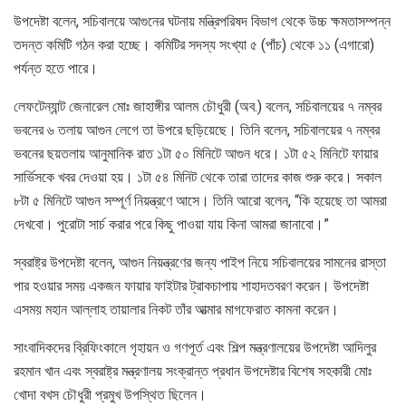
উপদেষ্টা বলেন, সচিবালয়ে আগুনের ঘটনায় মন্ত্রিপরিষদ বিভাগ থেকে উচ্চ ক্ষমতাসম্পন্ন
তদন্ত কমিটি গঠন করা হচ্ছে। কমিটির সদস্য সংখ্যা ৫ (পাঁচ) থেকে ১১ (এগারো)
পর্যন্ত হতে পারে।
লেফটেন্যান্ট জেনারেল মোঃ জাহাঙ্গীর আলম চৌধুরী (অব.) বলেন, সচিবালয়ের ৭ নম্বর
ভবনের ৬ তলায় আগুন লেগে তা উপরে ছড়িয়েছে। তিনি বলেন, সচিবালয়ের ৭ নম্বর
ভবনের ছয়তলায় আনুমানিক রাত ১টা ৫০ মিনিটে আগুন ধরে। ১টা ৫২ মিনিটে ফায়ার
সার্ভিসকে খবর দেওয়া হয়। ১টা ৫৪ মিনিট থেকে তারা তাদের কাজ শুরু করে। সকাল
৮টা ৫ মিনিটে আগুন সম্পূর্ণ নিয়ন্ত্রণে আসে। তিনি আরো বলেন, “কি হয়েছে তা আমরা
দেখবো। পুরোটা সার্চ করার পরে কিছু পাওয়া যায় কিনা আমরা জানাবো।”
স্বরাষ্ট্র উপদেষ্টা বলেন, আগুন নিয়ন্ত্রণের জন্য পাইপ নিয়ে সচিবালয়ের সামনের রাস্তা
পার হওয়ার সময় একজন ফায়ার ফাইটার ট্রাকচাপায় শাহাদতবরণ করেন। উপদেষ্টা
এসময় মহান আল্লাহ তায়ালার নিকট তাঁর আত্মার মাগফেরাত কামনা করেন।
সাংবাদিকদের ব্রিফিংকালে গৃহায়ন ও গণপূর্ত এবং শিল্প মন্ত্রণালয়ের উপদেষ্টা আদিলুর
রহমান খান এবং স্বরাষ্ট্র মন্ত্রণালয় সংক্রান্ত প্রধান উপদেষ্টার বিশেষ সহকারী মোঃ
খোদা বখস চৌধুরী প্রমুখ উপস্থিত ছিলেন।