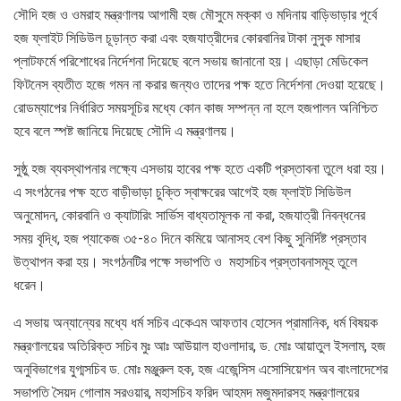
সৌদি হজ ও ওমরাহ মন্ত্রণালয় আগামী হজ মৌসুমে মক্কা ও মদিনায় বাড়িভাড়ার পূর্বে
হজ ফ্লাইট সিডিউল চূড়ান্ত করা এবং হজযাত্রীদের কোরবানির টাকা নুসুক মাসার
প্লাটফর্মে পরিশোধের নির্দেশনা দিয়েছে বলে সভায় জানানো হয়। এছাড়া মেডিকেল
ফিটনেস ব্যতীত হজে গমন না করার জন্যও তাদের পক্ষ হতে নির্দেশনা দেওয়া হয়েছে।
রোডম্যাপের নির্ধারিত সময়সূচির মধ্যে কোন কাজ সম্পন্ন না হলে হজপালন অনিশ্চিত
হবে বলে স্পষ্ট জানিয়ে দিয়েছে সৌদি এ মন্ত্রণালয়।
সুষ্ঠু হজ ব্যবস্থাপনার লক্ষ্যে এসভায় হাবের পক্ষ হতে একটি প্রস্তাবনা তুলে ধরা হয়।
এ সংগঠনের পক্ষ হতে বাড়ীভাড়া চুক্তি স্বাক্ষরের আগেই হজ ফ্লাইট সিডিউল
অনুমোদন, কোরবানি ও ক্যাটারিং সার্ভিস বাধ্যতামূলক না করা, হজযাত্রী নিবন্ধনের
সময় বৃদ্ধি, হজ প্যাকেজ ৩৫-৪০ দিনে কমিয়ে আনাসহ বেশ কিছু সুনির্দিষ্ট প্রস্তাব
উত্থাপন করা হয়। সংগঠনটির পক্ষে সভাপতি ও মহাসচিব প্রস্তাবনাসমূহ তুলে
ধরেন।
এ সভায় অন্যান্যের মধ্যে ধর্ম সচিব একেএম আফতাব হোসেন প্রামানিক, ধর্ম বিষয়ক
মন্ত্রণালয়ের অতিরিক্ত সচিব মুঃ আঃ আউয়াল হাওলাদার, ড. মোঃ আয়াতুল ইসলাম, হজ
অনুবিভাগের যুগ্মসচিব ড. মোঃ মঞ্জুরুল হক, হজ এজেন্সিস এসোসিয়েশন অব বাংলাদেশের
সভাপতি সৈয়দ গোলাম সরওয়ার, মহাসচিব ফরিদ আহমদ মজুমদারসহ মন্ত্রণালয়ের