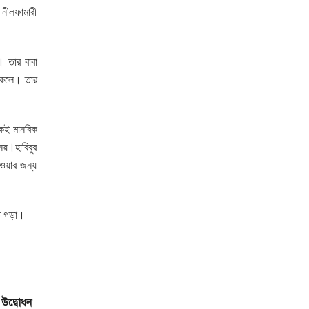
 নীলফামারী
। তার বাবা
িকেলে। তার
েই মানবিক
নয়।হাবিবুর
হওয়ার জন্য
তে গড়া।
 উদ্বোধন