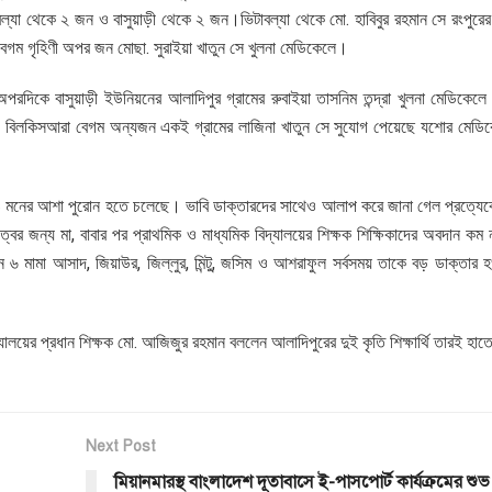
্যা থেকে ২ জন ও বাসুয়াড়ী থেকে ২ জন।ভিটাবল্যা থেকে মো. হাবিবুর রহমান সে রংপুরের
বেগম গৃহিণী অপর জন মোছা. সুরাইয়া খাতুন সে খুলনা মেডিকেলে।
অপরদিকে বাসুয়াড়ী ইউনিয়নের আলাদিপুর গ্রামের রুবাইয়া তাসনিম তন্দ্রা খুলনা মেডিকেলে
ী মোছা. বিলকিসআরা বেগম অন্যজন একই গ্রামের লাজিনা খাতুন সে সুযোগ পেয়েছে যশোর মেড
ও মনের আশা পুরোন হতে চলেছে। ভাবি ডাক্তারদের সাথেও আলাপ করে জানা গেল প্রত্যেক
ের জন্য মা, বাবার পর প্রাথমিক ও মাধ্যমিক বিদ্যালয়ের শিক্ষক শিক্ষিকাদের অবদান কম 
৬ মামা আসাদ, জিয়াউর, জিল্লুর, মিন্টু, জসিম ও আশরাফুল সর্বসময় তাকে বড় ডাক্তার 
দ্যালয়ের প্রধান শিক্ষক মো. আজিজুর রহমান বললেন আলাদিপুরের দুই কৃতি শিক্ষার্থি তারই হা
Next Post
মিয়ানমারস্থ বাংলাদেশ দূতাবাসে ই-পাসপোর্ট কার্যক্রমের শুভ