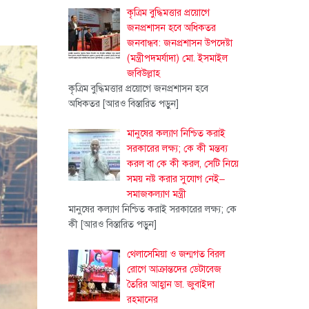
কৃত্রিম বুদ্ধিমত্তার প্রয়োগে
জনপ্রশাসন হবে অধিকতর
জনবান্ধব: জনপ্রশাসন উপদেষ্টা
(মন্ত্রীপদমর্যাদা) মো. ইসমাইল
জবিউল্লাহ
কৃত্রিম বুদ্ধিমত্তার প্রয়োগে জনপ্রশাসন হবে
অধিকতর
[আরও বিস্তারিত পড়ুন]
মানুষের কল্যাণ নিশ্চিত করাই
সরকারের লক্ষ্য; কে কী মন্তব্য
করল বা কে কী করল, সেটি নিয়ে
সময় নষ্ট করার সুযোগ নেই–
সমাজকল্যাণ মন্ত্রী
মানুষের কল্যাণ নিশ্চিত করাই সরকারের লক্ষ্য; কে
কী
[আরও বিস্তারিত পড়ুন]
থেলাসেমিয়া ও জন্মগত বিরল
রোগে আক্রান্তদের ডেটাবেজ
তৈরির আহ্বান ডা. জুবাইদা
রহমানের