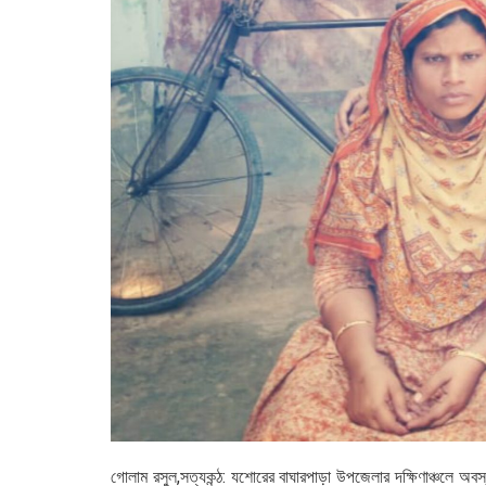
গোলাম রসুল,সত্যকন্ঠ: যশোরের বাঘারপাড়া উপজেলার দক্ষিণাঞ্চলে অব