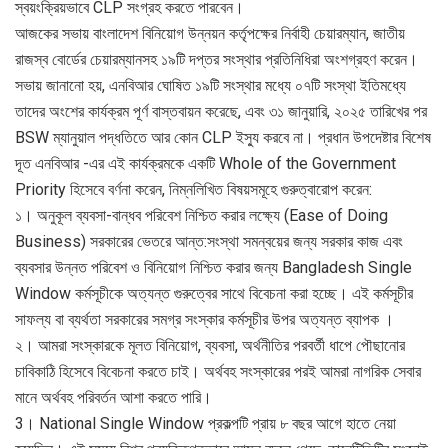
স্বয়ংক্রিয়ভাবে CLP সংগ্রহ করতে পারবেন।
আজকের সভায় বাংলাদেশ বিনিয়োগ উন্নয়ন কর্তৃপক্ষের নির্বাহী চেয়ারম্যান, জাতীয়
রাজস্ব বোর্ডের চেয়ারম্যানসহ ১৯টি দপ্তর সংস্থার প্রতিনিধিরা অংশগ্রহণ করেন।
সভায় জানানো হয়, এনবিআর ঘোষিত ১৯টি সংস্থার মধ্যে ০৭টি সংস্থা ইতিমধ্যে
তাদের অংশের কার্যক্রম পূর্ণ বাস্তবায়ন করেছে, এবং ৩১ জানুয়ারি, ২০২৫ তারিখের পর
BSW ম্যানুয়াল পদ্ধতিতে আর কোন CLP ইস্যু করবে না। প্রধান উপদেষ্টার বিশেষ
দূত এনবিআর -এর এই কার্যক্রমকে একটি Whole of the Government
Priority হিসেবে বর্ণনা করেন, নিম্নলিখিত বিষয়সমূহে গুরুত্বারোপ করেন:
১। অনুকূল ব্যবসা-বান্ধব পরিবেশ নিশ্চিত করার লক্ষ্যে (Ease of Doing
Business) সরকারের ভেতরে আন্ত:সংস্থা সমন্বয়ের জন্য সরকার কাজ এবং
ব্যবসার উন্নত পরিবেশ ও বিনিয়োগ নিশ্চিত করার জন্য Bangladesh Single
Window কর্মসূচীকে অত্যন্ত গুরুত্বের সাথে বিবেচনা করা হচ্ছে। এই কর্মসূচীর
সাফল্য বা ব্যর্থতা সরকারের সমগ্র সংস্কার কর্মসূচীর উপর অত্যন্ত ব্যাপক ।
২। আমরা সংস্কারকে মূলত বিনিয়োগ, ব্যবসা, অর্থনীতির পরবর্তী ধাপে পৌছানোর
চাবিকাঠি হিসেবে বিবেচনা করতে চাই। অর্থবহ সংস্কারের পরই আমরা নাগরিক সেবার
মানে অর্থবহ পরিবর্তন আশা করতে পারি।
3। National Single Window প্রকল্পটি প্রায় ৮ বছর আগে হাতে নেয়া