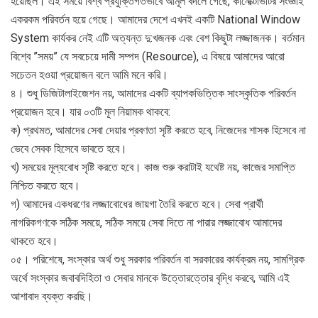
হয়েছিল। এই সময়ে বিশ্ব প্রযুক্তিগতভাবে আমূল বদলে গেছে, কানেক্টিভিটির সংজ্ঞাই
একরকম পরিবর্তন হয়ে গেছে। আমাদের দেশে এখনই একটি National Window
System কার্যকর নেই এটি অত্যন্ত দু:খজনক এবং বেশ কিছুটা লজ্জাজনক। বর্তমান
বিশ্বে ”সময়” যে সবচেয়ে দামী সম্পদ (Resource), এ বিষয়ে আমাদের আরো
সচেতন হওয়া প্রয়োজন বলে আমি মনে করি।
৪। শুধু ডিজিটালাইজেশন নয়, আমাদের একটি ব্যাপকভিত্তিক সাংস্কৃতিক পরিবর্তন
প্রয়োজন হবে। যার ০৩টি মূল নিয়ামক থাকবে:
ক) প্রথমত, আমাদের সেবা দেয়ার প্রবণতা সৃষ্টি করতে হবে, নিজেদের শাসক হিসেবে না
ভেবে সেবক হিসেবে ভাবতে হবে।
খ) সময়ের মূল্যবোধ সৃষ্টি করতে হবে। কাজ শুরু করাটাই যথেষ্ট নয়, কাজের সমাপ্তি
নিশ্চিত করতে হবে।
গ) আমাদের একধরণের লজ্জাবোধের জায়গা তৈরি করতে হবে। সেবা প্রার্থী
নাগরিকগণকে সঠিক সময়ে, সঠিক সময়ে সেবা দিতে না পারার লজ্জাবোধ আমাদের
থাকতে হবে।
০৫। পরিশেষে, সংস্কার অর্থ শুধু সরকার পরিবর্তন বা সরকারের কার্যক্রম নয়, সামগ্রিক
অর্থে সংস্কার জবাবদিহিতা ও সেবার মানকে উত্তোরত্তোর বৃদ্ধি করবে, আমি এই
আশাবাদ ব্যক্ত করছি।