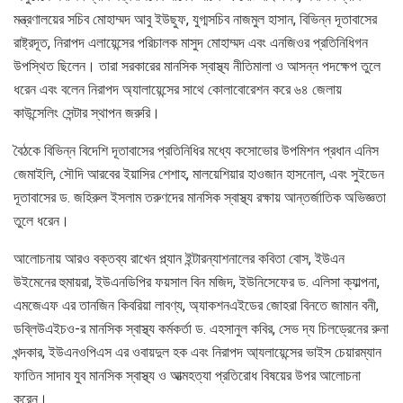
মন্ত্রণালয়ের সচিব মোহাম্মদ আবু ইউছুফ, যুগ্মসচিব নাজমুল হাসান, বিভিন্ন দূতাবাসের
রাষ্ট্রদূত, নিরাপদ এলায়েন্সের পরিচালক মাসুদ মোহাম্মদ এবং এনজিওর প্রতিনিধিগন
উপস্থিত ছিলেন। তারা সরকারের মানসিক স্বাস্থ্য নীতিমালা ও আসন্ন পদক্ষেপ তুলে
ধরেন এবং বলেন নিরাপদ অ্যালায়েন্সের সাথে কোলাবোরেশন করে ৬৪ জেলায়
কাউন্সেলিং সেন্টার স্থাপন জরুরি।
বৈঠকে বিভিন্ন বিদেশি দূতাবাসের প্রতিনিধির মধ্যে কসোভোর উপমিশন প্রধান এনিস
জেমাইলি, সৌদি আরবের ইয়াসির শেশাহ, মালয়েশিয়ার হাওজান হাসনোল, এবং সুইডেন
দূতাবাসের ড. জহিরুল ইসলাম তরুণদের মানসিক স্বাস্থ্য রক্ষায় আন্তর্জাতিক অভিজ্ঞতা
তুলে ধরেন।
আলোচনায় আরও বক্তব্য রাখেন প্ল্যান ইন্টারন্যাশনালের কবিতা বোস, ইউএন
উইমেনের হুমায়রা, ইউএনডিপির ফয়সাল বিন মজিদ, ইউনিসেফের ড. এলিসা ক্যাল্পনা,
এমজেএফ এর তানজিন কিবরিয়া লাবণ্য, অ্যাকশনএইডের জোহরা বিনতে জামান বনী,
ডব্লিউএইচও-র মানসিক স্বাস্থ্য কর্মকর্তা ড. এহসানুল কবির, সেভ দ্য চিলড্রেনের রুনা
খন্দকার, ইউএনওপিএস এর ওবায়দুল হক এবং নিরাপদ আ্যলায়েন্সের ভাইস চেয়ারম্যান
ফাতিন সাদাব যুব মানসিক স্বাস্থ্য ও আত্মহত্যা প্রতিরোধ বিষয়ের উপর আলোচনা
করেন।