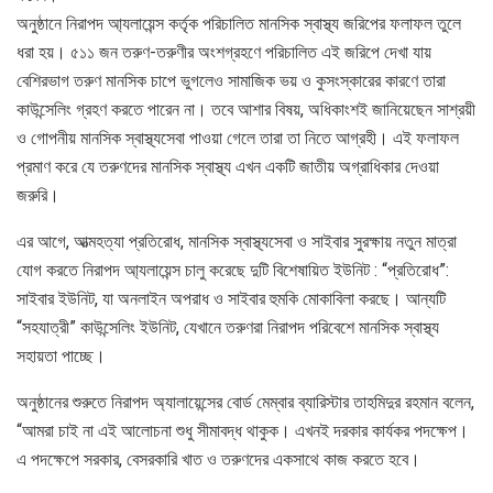
অনুষ্ঠানে নিরাপদ আ্যলায়েন্স কর্তৃক পরিচালিত মানসিক স্বাস্থ্য জরিপের ফলাফল তুলে
ধরা হয়। ৫১১ জন তরুণ-তরুণীর অংশগ্রহণে পরিচালিত এই জরিপে দেখা যায়
বেশিরভাগ তরুণ মানসিক চাপে ভুগলেও সামাজিক ভয় ও কুসংস্কারের কারণে তারা
কাউন্সেলিং গ্রহণ করতে পারেন না। তবে আশার বিষয়, অধিকাংশই জানিয়েছেন সাশ্রয়ী
ও গোপনীয় মানসিক স্বাস্থ্যসেবা পাওয়া গেলে তারা তা নিতে আগ্রহী। এই ফলাফল
প্রমাণ করে যে তরুণদের মানসিক স্বাস্থ্য এখন একটি জাতীয় অগ্রাধিকার দেওয়া
জরুরি।
এর আগে, আত্মহত্যা প্রতিরোধ, মানসিক স্বাস্থ্যসেবা ও সাইবার সুরক্ষায় নতুন মাত্রা
যোগ করতে নিরাপদ আ্যলায়েন্স চালু করেছে দুটি বিশেষায়িত ইউনিট : “প্রতিরোধ”:
সাইবার ইউনিট, যা অনলাইন অপরাধ ও সাইবার হুমকি মোকাবিলা করছে। আন্যটি
“সহযাত্রী” কাউন্সেলিং ইউনিট, যেখানে তরুণরা নিরাপদ পরিবেশে মানসিক স্বাস্থ্য
সহায়তা পাচ্ছে।
অনুষ্ঠানের শুরুতে নিরাপদ অ্যালায়েন্সের বোর্ড মেম্বার ব্যারিস্টার তাহমিদুর রহমান বলেন,
“আমরা চাই না এই আলোচনা শুধু সীমাবদ্ধ থাকুক। এখনই দরকার কার্যকর পদক্ষেপ।
এ পদক্ষেপে সরকার, বেসরকারি খাত ও তরুণদের একসাথে কাজ করতে হবে।