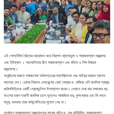
এই গোলটেবিল বৈঠকের আয়োজন করে নিরাপদ আ্যলায়েন্স ও সমাজকল্যাণ মন্ত্রালয়
এবং ইউক্যান । সহযোগিতায় ছিল সমাজকল্যাণ এবং মহিলা ও শিশু বিষয়ক
মন্ত্রণালয়।
অনুষ্ঠানের শুরুতে সমাজসেবা অধিদপ্তরের মহাপরিচালক মোঃ সাইদুর রহমান স্বাগত
বক্তব্য দেন। এরপর নিরাপদ এলায়েন্সের বোর্ড মেম্বার ড. নাজিয়া ওনি মানসিক স্বাস্থ্য
জরিপভিত্তিক একটি প্রেজেন্টেশন উপস্থাপন করেন। যেখানে দেখা যায় সমাজের বড়
অংশের তরুণ-তরুণী মানসিক চাপে ভুগলেও সামাজিক ভয়, কুসংস্কার এবং কি বলবে
মানুষ, ভাবনায় তারা কাউন্সেলিংয়ের সুযোগ নেয় না।
অনুষ্ঠানে সমাজকল্যাণ মন্ত্রণালয়ের সাবেক সচিব ড. মোঃ মহিউদ্দিন, সমাজকল্যাণ