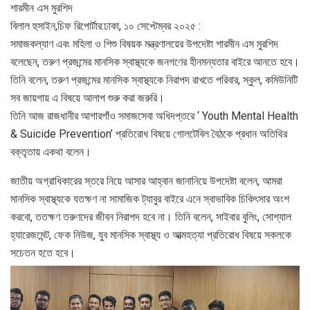
শারমীন এস মুরশিদ
বিলাল হুসাইন,চিফ রিপোর্টার:ঢাকা, ১০ সেপ্টেম্বর ২০২৫ :
সমাজকল্যাণ এবং মহিলা ও শিশু বিষয়ক মন্ত্রণালয়ের উপদেষ্টা শারমীন এস মুরশিদ
বলেছেন, তরুণ প্রজন্মের মানসিক স্বাস্থ্যকে জনগণের হীনমন্যতার বাইরে আনতে হবে।
তিনি বলেন, তরুণ প্রজন্মের মানসিক স্বাস্থ্যকে নিরাপদ রাখতে পরিবার, স্কুল, কমিউনিটি
সব জায়গায় এ বিষয়ে আলাপ শুরু করা জরুরি।
তিনি আজ রাজধানীর আগারগাঁও সমাজসেবা অধিদপ্তরে ‘ Youth Mental Health
& Suicide Prevention’ প্রতিরোধ বিষয়ে গোলটেবিল বৈঠকে প্রধান অতিথির
বক্তৃতায় একথা বলেন।
জাতীয় অগ্রাধিকারের স্তরে নিয়ে আসার আহ্বান জানানিয়ে উপদেষ্টা বলেন, আমরা
মানসিক স্বাস্থ্যকে যতক্ষণ না সামাজিক ট্যাবুর বাইরে এনে স্বাভাবিক চিকিৎসার অংশ
করবো, ততক্ষণ তরুণদের জীবন নিরাপদ হবে না। তিনি বলেন, সাইবার বুলিং, সোশ্যাল
হ্যারেজমেন্ট, ফেক নিউজ, যুব মানসিক স্বাস্থ্য ও আত্মহত্যা প্রতিরোধ বিষয়ে সকলকে
সচেতন হতে হবে।